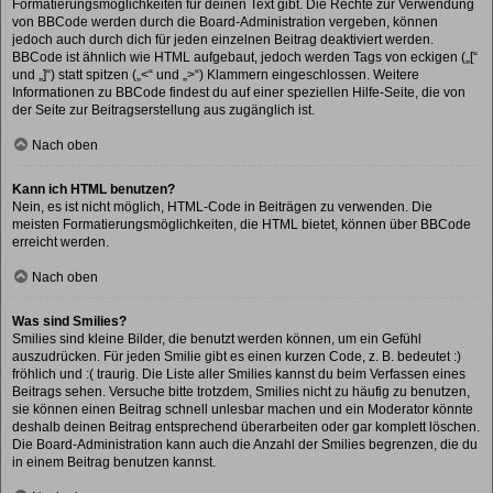
Formatierungsmöglichkeiten für deinen Text gibt. Die Rechte zur Verwendung
von BBCode werden durch die Board-Administration vergeben, können
jedoch auch durch dich für jeden einzelnen Beitrag deaktiviert werden.
BBCode ist ähnlich wie HTML aufgebaut, jedoch werden Tags von eckigen („[“
und „]“) statt spitzen („<“ und „>“) Klammern eingeschlossen. Weitere
Informationen zu BBCode findest du auf einer speziellen Hilfe-Seite, die von
der Seite zur Beitragserstellung aus zugänglich ist.
Nach oben
Kann ich HTML benutzen?
Nein, es ist nicht möglich, HTML-Code in Beiträgen zu verwenden. Die
meisten Formatierungsmöglichkeiten, die HTML bietet, können über BBCode
erreicht werden.
Nach oben
Was sind Smilies?
Smilies sind kleine Bilder, die benutzt werden können, um ein Gefühl
auszudrücken. Für jeden Smilie gibt es einen kurzen Code, z. B. bedeutet :)
fröhlich und :( traurig. Die Liste aller Smilies kannst du beim Verfassen eines
Beitrags sehen. Versuche bitte trotzdem, Smilies nicht zu häufig zu benutzen,
sie können einen Beitrag schnell unlesbar machen und ein Moderator könnte
deshalb deinen Beitrag entsprechend überarbeiten oder gar komplett löschen.
Die Board-Administration kann auch die Anzahl der Smilies begrenzen, die du
in einem Beitrag benutzen kannst.