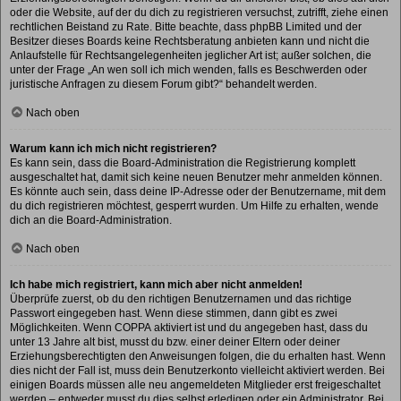
oder die Website, auf der du dich zu registrieren versuchst, zutrifft, ziehe einen
rechtlichen Beistand zu Rate. Bitte beachte, dass phpBB Limited und der
Besitzer dieses Boards keine Rechtsberatung anbieten kann und nicht die
Anlaufstelle für Rechtsangelegenheiten jeglicher Art ist; außer solchen, die
unter der Frage „An wen soll ich mich wenden, falls es Beschwerden oder
juristische Anfragen zu diesem Forum gibt?“ behandelt werden.
Nach oben
Warum kann ich mich nicht registrieren?
Es kann sein, dass die Board-Administration die Registrierung komplett
ausgeschaltet hat, damit sich keine neuen Benutzer mehr anmelden können.
Es könnte auch sein, dass deine IP-Adresse oder der Benutzername, mit dem
du dich registrieren möchtest, gesperrt wurden. Um Hilfe zu erhalten, wende
dich an die Board-Administration.
Nach oben
Ich habe mich registriert, kann mich aber nicht anmelden!
Überprüfe zuerst, ob du den richtigen Benutzernamen und das richtige
Passwort eingegeben hast. Wenn diese stimmen, dann gibt es zwei
Möglichkeiten. Wenn
COPPA
aktiviert ist und du angegeben hast, dass du
unter 13 Jahre alt bist, musst du bzw. einer deiner Eltern oder deiner
Erziehungsberechtigten den Anweisungen folgen, die du erhalten hast. Wenn
dies nicht der Fall ist, muss dein Benutzerkonto vielleicht aktiviert werden. Bei
einigen Boards müssen alle neu angemeldeten Mitglieder erst freigeschaltet
werden – entweder musst du dies selbst erledigen oder ein Administrator. Bei