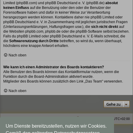
Limited (phpBB.com) und phpBB Deutschland e. V. (phpBB.de)
absolut
keinen Einfluss
auf die Benutzung oder den oder die Benutzer der
Forensoftware haben und dafür in keiner Weise zur Verantwortung
herangezogen werden können. Kontaktiere daher nie phpBB Limited oder
phpBB Deutschland e. V. in Zusammenhang mit jeglichen juristischen Fragen
(Unterlassungserklärungen, Haftungsfragen usw.), die
sich nicht direkt
auf
die Websiten phpbb.com, phpbb.de oder die phpBB-Software selbst beziehen.
Falls du phpBB Limited oder phpBB Deutschland e. V. E-Mails schreibst, die
die
Softwarenutzung durch Dritte
betreffen, so wirst du, wenn überhaupt,
höchstens eine knappe Antwort erhalten.
Nach oben
Wie kann ich einen Administrator des Boards kontaktieren?
Alle Benutzer des Boards können das Kontaktformular nutzen, wenn die
Funktion durch die Board-Administration aktiviert wurde.
Mitglieder des Boards können zusätzlich den Link „Das Team“ verwenden.
Nach oben
Gehe zu
Homepage
Foren-Übersicht
Alle Zeiten sind
UTC+02:00
Um Dienste bereitzustellen, nutzen wir Cookies.
Viewlegend Icon-Legende