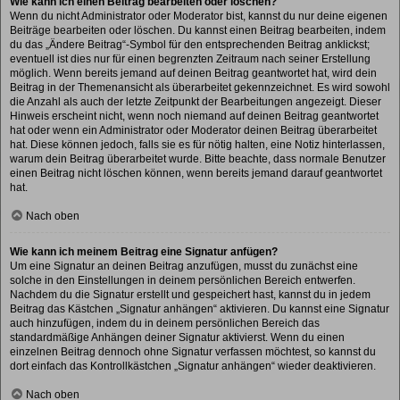
Wie kann ich einen Beitrag bearbeiten oder löschen?
Wenn du nicht Administrator oder Moderator bist, kannst du nur deine eigenen
Beiträge bearbeiten oder löschen. Du kannst einen Beitrag bearbeiten, indem
du das „Ändere Beitrag“-Symbol für den entsprechenden Beitrag anklickst;
eventuell ist dies nur für einen begrenzten Zeitraum nach seiner Erstellung
möglich. Wenn bereits jemand auf deinen Beitrag geantwortet hat, wird dein
Beitrag in der Themenansicht als überarbeitet gekennzeichnet. Es wird sowohl
die Anzahl als auch der letzte Zeitpunkt der Bearbeitungen angezeigt. Dieser
Hinweis erscheint nicht, wenn noch niemand auf deinen Beitrag geantwortet
hat oder wenn ein Administrator oder Moderator deinen Beitrag überarbeitet
hat. Diese können jedoch, falls sie es für nötig halten, eine Notiz hinterlassen,
warum dein Beitrag überarbeitet wurde. Bitte beachte, dass normale Benutzer
einen Beitrag nicht löschen können, wenn bereits jemand darauf geantwortet
hat.
Nach oben
Wie kann ich meinem Beitrag eine Signatur anfügen?
Um eine Signatur an deinen Beitrag anzufügen, musst du zunächst eine
solche in den Einstellungen in deinem persönlichen Bereich entwerfen.
Nachdem du die Signatur erstellt und gespeichert hast, kannst du in jedem
Beitrag das Kästchen „Signatur anhängen“ aktivieren. Du kannst eine Signatur
auch hinzufügen, indem du in deinem persönlichen Bereich das
standardmäßige Anhängen deiner Signatur aktivierst. Wenn du einen
einzelnen Beitrag dennoch ohne Signatur verfassen möchtest, so kannst du
dort einfach das Kontrollkästchen „Signatur anhängen“ wieder deaktivieren.
Nach oben