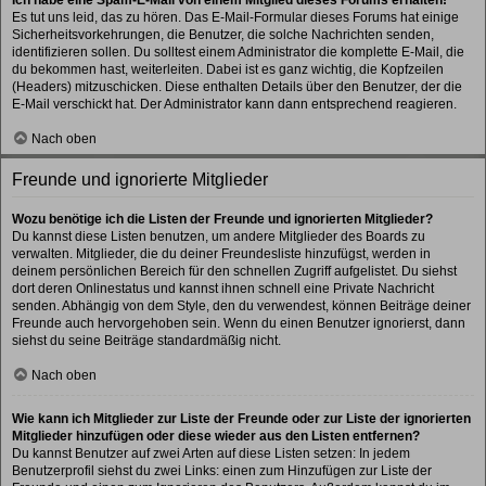
Es tut uns leid, das zu hören. Das E-Mail-Formular dieses Forums hat einige
Sicherheitsvorkehrungen, die Benutzer, die solche Nachrichten senden,
identifizieren sollen. Du solltest einem Administrator die komplette E-Mail, die
du bekommen hast, weiterleiten. Dabei ist es ganz wichtig, die Kopfzeilen
(Headers) mitzuschicken. Diese enthalten Details über den Benutzer, der die
E-Mail verschickt hat. Der Administrator kann dann entsprechend reagieren.
Nach oben
Freunde und ignorierte Mitglieder
Wozu benötige ich die Listen der Freunde und ignorierten Mitglieder?
Du kannst diese Listen benutzen, um andere Mitglieder des Boards zu
verwalten. Mitglieder, die du deiner Freundesliste hinzufügst, werden in
deinem persönlichen Bereich für den schnellen Zugriff aufgelistet. Du siehst
dort deren Onlinestatus und kannst ihnen schnell eine Private Nachricht
senden. Abhängig von dem Style, den du verwendest, können Beiträge deiner
Freunde auch hervorgehoben sein. Wenn du einen Benutzer ignorierst, dann
siehst du seine Beiträge standardmäßig nicht.
Nach oben
Wie kann ich Mitglieder zur Liste der Freunde oder zur Liste der ignorierten
Mitglieder hinzufügen oder diese wieder aus den Listen entfernen?
Du kannst Benutzer auf zwei Arten auf diese Listen setzen: In jedem
Benutzerprofil siehst du zwei Links: einen zum Hinzufügen zur Liste der