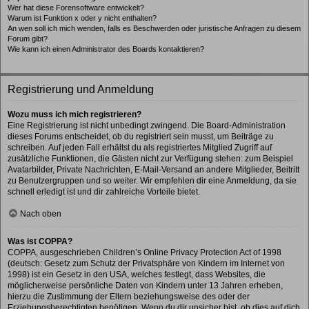
Wer hat diese Forensoftware entwickelt?
Warum ist Funktion x oder y nicht enthalten?
An wen soll ich mich wenden, falls es Beschwerden oder juristische Anfragen zu diesem
Forum gibt?
Wie kann ich einen Administrator des Boards kontaktieren?
Registrierung und Anmeldung
Wozu muss ich mich registrieren?
Eine Registrierung ist nicht unbedingt zwingend. Die Board-Administration
dieses Forums entscheidet, ob du registriert sein musst, um Beiträge zu
schreiben. Auf jeden Fall erhältst du als registriertes Mitglied Zugriff auf
zusätzliche Funktionen, die Gästen nicht zur Verfügung stehen: zum Beispiel
Avatarbilder, Private Nachrichten, E-Mail-Versand an andere Mitglieder, Beitritt
zu Benutzergruppen und so weiter. Wir empfehlen dir eine Anmeldung, da sie
schnell erledigt ist und dir zahlreiche Vorteile bietet.
Nach oben
Was ist COPPA?
COPPA, ausgeschrieben Children’s Online Privacy Protection Act of 1998
(deutsch: Gesetz zum Schutz der Privatsphäre von Kindern im Internet von
1998) ist ein Gesetz in den USA, welches festlegt, dass Websites, die
möglicherweise persönliche Daten von Kindern unter 13 Jahren erheben,
hierzu die Zustimmung der Eltern beziehungsweise des oder der
Erziehungsberechtigten benötigen. Wenn du dir unsicher bist, ob dies auf dich