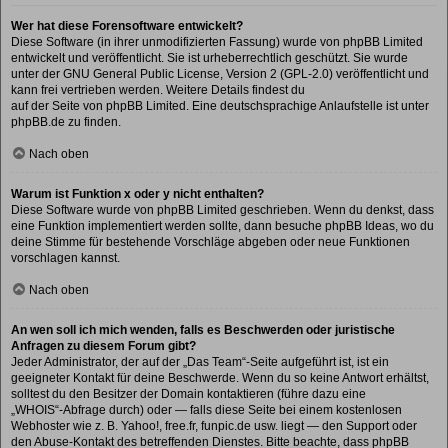
Wer hat diese Forensoftware entwickelt?
Diese Software (in ihrer unmodifizierten Fassung) wurde von
phpBB Limited
entwickelt und veröffentlicht. Sie ist urheberrechtlich geschützt. Sie wurde
unter der GNU General Public License, Version 2 (GPL-2.0) veröffentlicht und
kann frei vertrieben werden. Weitere Details findest du
auf der Seite von phpBB Limited
. Eine deutschsprachige Anlaufstelle ist unter
phpBB.de
zu finden.
Nach oben
Warum ist Funktion x oder y nicht enthalten?
Diese Software wurde von phpBB Limited geschrieben. Wenn du denkst, dass
eine Funktion implementiert werden sollte, dann besuche
phpBB Ideas
, wo du
deine Stimme für bestehende Vorschläge abgeben oder neue Funktionen
vorschlagen kannst.
Nach oben
An wen soll ich mich wenden, falls es Beschwerden oder juristische
Anfragen zu diesem Forum gibt?
Jeder Administrator, der auf der „Das Team“-Seite aufgeführt ist, ist ein
geeigneter Kontakt für deine Beschwerde. Wenn du so keine Antwort erhältst,
solltest du den Besitzer der Domain kontaktieren (führe dazu eine
„WHOIS“-Abfrage
durch) oder — falls diese Seite bei einem kostenlosen
Webhoster wie z. B. Yahoo!, free.fr, funpic.de usw. liegt — den Support oder
den Abuse-Kontakt des betreffenden Dienstes. Bitte beachte, dass phpBB