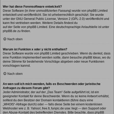
Wer hat diese Forensoftware entwickelt?
Diese Software (in ihrer unmodifizierten Fassung) wurde von
phpBB Limited
entwickelt und veröffentlicht. Sie ist urheberrechtlich geschützt. Sie wurde
unter der GNU General Public License, Version 2 (GPL-2.0) veröffentlicht und
kann frei vertrieben werden. Weitere Details findest du
auf der Seite von phpBB Limited
. Eine deutschsprachige Anlaufstelle ist unter
phpBB.de
zu finden.
Nach oben
Warum ist Funktion x oder y nicht enthalten?
Diese Software wurde von phpBB Limited geschrieben. Wenn du denkst, dass
eine Funktion implementiert werden sollte, dann besuche
phpBB Ideas
, wo du
deine Stimme für bestehende Vorschläge abgeben oder neue Funktionen
vorschlagen kannst.
Nach oben
An wen soll ich mich wenden, falls es Beschwerden oder juristische
Anfragen zu diesem Forum gibt?
Jeder Administrator, der auf der „Das Team“-Seite aufgeführt ist, ist ein
geeigneter Kontakt für deine Beschwerde. Wenn du so keine Antwort erhältst,
solltest du den Besitzer der Domain kontaktieren (führe dazu eine
„WHOIS“-Abfrage
durch) oder — falls diese Seite bei einem kostenlosen
Webhoster wie z. B. Yahoo!, free.fr, funpic.de usw. liegt — den Support oder
den Abuse-Kontakt des betreffenden Dienstes. Bitte beachte, dass phpBB