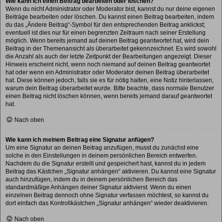
Wie kann ich einen Beitrag bearbeiten oder löschen?
Wenn du nicht Administrator oder Moderator bist, kannst du nur deine eigenen
Beiträge bearbeiten oder löschen. Du kannst einen Beitrag bearbeiten, indem
du das „Ändere Beitrag“-Symbol für den entsprechenden Beitrag anklickst;
eventuell ist dies nur für einen begrenzten Zeitraum nach seiner Erstellung
möglich. Wenn bereits jemand auf deinen Beitrag geantwortet hat, wird dein
Beitrag in der Themenansicht als überarbeitet gekennzeichnet. Es wird sowohl
die Anzahl als auch der letzte Zeitpunkt der Bearbeitungen angezeigt. Dieser
Hinweis erscheint nicht, wenn noch niemand auf deinen Beitrag geantwortet
hat oder wenn ein Administrator oder Moderator deinen Beitrag überarbeitet
hat. Diese können jedoch, falls sie es für nötig halten, eine Notiz hinterlassen,
warum dein Beitrag überarbeitet wurde. Bitte beachte, dass normale Benutzer
einen Beitrag nicht löschen können, wenn bereits jemand darauf geantwortet
hat.
Nach oben
Wie kann ich meinem Beitrag eine Signatur anfügen?
Um eine Signatur an deinen Beitrag anzufügen, musst du zunächst eine
solche in den Einstellungen in deinem persönlichen Bereich entwerfen.
Nachdem du die Signatur erstellt und gespeichert hast, kannst du in jedem
Beitrag das Kästchen „Signatur anhängen“ aktivieren. Du kannst eine Signatur
auch hinzufügen, indem du in deinem persönlichen Bereich das
standardmäßige Anhängen deiner Signatur aktivierst. Wenn du einen
einzelnen Beitrag dennoch ohne Signatur verfassen möchtest, so kannst du
dort einfach das Kontrollkästchen „Signatur anhängen“ wieder deaktivieren.
Nach oben