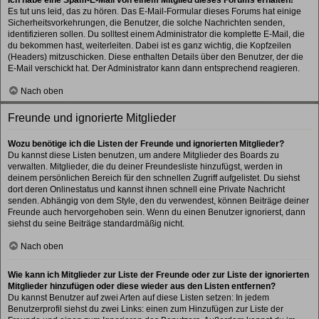
Es tut uns leid, das zu hören. Das E-Mail-Formular dieses Forums hat einige
Sicherheitsvorkehrungen, die Benutzer, die solche Nachrichten senden,
identifizieren sollen. Du solltest einem Administrator die komplette E-Mail, die
du bekommen hast, weiterleiten. Dabei ist es ganz wichtig, die Kopfzeilen
(Headers) mitzuschicken. Diese enthalten Details über den Benutzer, der die
E-Mail verschickt hat. Der Administrator kann dann entsprechend reagieren.
Nach oben
Freunde und ignorierte Mitglieder
Wozu benötige ich die Listen der Freunde und ignorierten Mitglieder?
Du kannst diese Listen benutzen, um andere Mitglieder des Boards zu
verwalten. Mitglieder, die du deiner Freundesliste hinzufügst, werden in
deinem persönlichen Bereich für den schnellen Zugriff aufgelistet. Du siehst
dort deren Onlinestatus und kannst ihnen schnell eine Private Nachricht
senden. Abhängig von dem Style, den du verwendest, können Beiträge deiner
Freunde auch hervorgehoben sein. Wenn du einen Benutzer ignorierst, dann
siehst du seine Beiträge standardmäßig nicht.
Nach oben
Wie kann ich Mitglieder zur Liste der Freunde oder zur Liste der ignorierten
Mitglieder hinzufügen oder diese wieder aus den Listen entfernen?
Du kannst Benutzer auf zwei Arten auf diese Listen setzen: In jedem
Benutzerprofil siehst du zwei Links: einen zum Hinzufügen zur Liste der