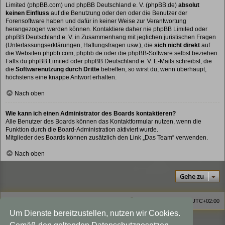
Limited (phpBB.com) und phpBB Deutschland e. V. (phpBB.de)
absolut
keinen Einfluss
auf die Benutzung oder den oder die Benutzer der
Forensoftware haben und dafür in keiner Weise zur Verantwortung
herangezogen werden können. Kontaktiere daher nie phpBB Limited oder
phpBB Deutschland e. V. in Zusammenhang mit jeglichen juristischen Fragen
(Unterlassungserklärungen, Haftungsfragen usw.), die
sich nicht direkt
auf
die Websiten phpbb.com, phpbb.de oder die phpBB-Software selbst beziehen.
Falls du phpBB Limited oder phpBB Deutschland e. V. E-Mails schreibst, die
die
Softwarenutzung durch Dritte
betreffen, so wirst du, wenn überhaupt,
höchstens eine knappe Antwort erhalten.
Nach oben
Wie kann ich einen Administrator des Boards kontaktieren?
Alle Benutzer des Boards können das Kontaktformular nutzen, wenn die
Funktion durch die Board-Administration aktiviert wurde.
Mitglieder des Boards können zusätzlich den Link „Das Team“ verwenden.
Nach oben
Gehe zu
Homepage
Foren-Übersicht
Alle Zeiten sind
UTC+02:00
Um Dienste bereitzustellen, nutzen wir Cookies.
Viewlegend Icon-Legende