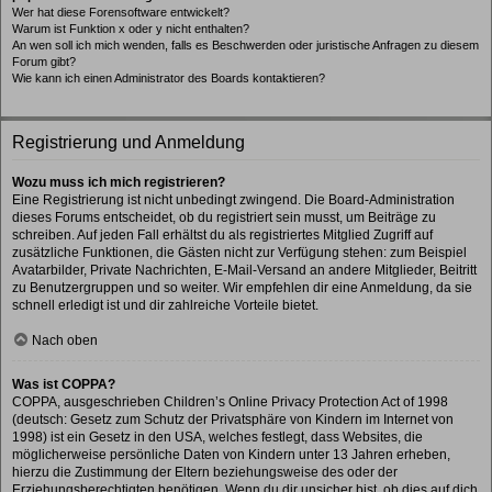
Wer hat diese Forensoftware entwickelt?
Warum ist Funktion x oder y nicht enthalten?
An wen soll ich mich wenden, falls es Beschwerden oder juristische Anfragen zu diesem
Forum gibt?
Wie kann ich einen Administrator des Boards kontaktieren?
Registrierung und Anmeldung
Wozu muss ich mich registrieren?
Eine Registrierung ist nicht unbedingt zwingend. Die Board-Administration
dieses Forums entscheidet, ob du registriert sein musst, um Beiträge zu
schreiben. Auf jeden Fall erhältst du als registriertes Mitglied Zugriff auf
zusätzliche Funktionen, die Gästen nicht zur Verfügung stehen: zum Beispiel
Avatarbilder, Private Nachrichten, E-Mail-Versand an andere Mitglieder, Beitritt
zu Benutzergruppen und so weiter. Wir empfehlen dir eine Anmeldung, da sie
schnell erledigt ist und dir zahlreiche Vorteile bietet.
Nach oben
Was ist COPPA?
COPPA, ausgeschrieben Children’s Online Privacy Protection Act of 1998
(deutsch: Gesetz zum Schutz der Privatsphäre von Kindern im Internet von
1998) ist ein Gesetz in den USA, welches festlegt, dass Websites, die
möglicherweise persönliche Daten von Kindern unter 13 Jahren erheben,
hierzu die Zustimmung der Eltern beziehungsweise des oder der
Erziehungsberechtigten benötigen. Wenn du dir unsicher bist, ob dies auf dich