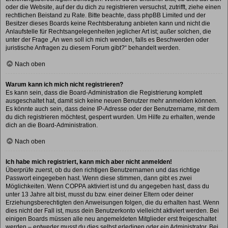
oder die Website, auf der du dich zu registrieren versuchst, zutrifft, ziehe einen
rechtlichen Beistand zu Rate. Bitte beachte, dass phpBB Limited und der
Besitzer dieses Boards keine Rechtsberatung anbieten kann und nicht die
Anlaufstelle für Rechtsangelegenheiten jeglicher Art ist; außer solchen, die
unter der Frage „An wen soll ich mich wenden, falls es Beschwerden oder
juristische Anfragen zu diesem Forum gibt?“ behandelt werden.
Nach oben
Warum kann ich mich nicht registrieren?
Es kann sein, dass die Board-Administration die Registrierung komplett
ausgeschaltet hat, damit sich keine neuen Benutzer mehr anmelden können.
Es könnte auch sein, dass deine IP-Adresse oder der Benutzername, mit dem
du dich registrieren möchtest, gesperrt wurden. Um Hilfe zu erhalten, wende
dich an die Board-Administration.
Nach oben
Ich habe mich registriert, kann mich aber nicht anmelden!
Überprüfe zuerst, ob du den richtigen Benutzernamen und das richtige
Passwort eingegeben hast. Wenn diese stimmen, dann gibt es zwei
Möglichkeiten. Wenn
COPPA
aktiviert ist und du angegeben hast, dass du
unter 13 Jahre alt bist, musst du bzw. einer deiner Eltern oder deiner
Erziehungsberechtigten den Anweisungen folgen, die du erhalten hast. Wenn
dies nicht der Fall ist, muss dein Benutzerkonto vielleicht aktiviert werden. Bei
einigen Boards müssen alle neu angemeldeten Mitglieder erst freigeschaltet
werden – entweder musst du dies selbst erledigen oder ein Administrator. Bei