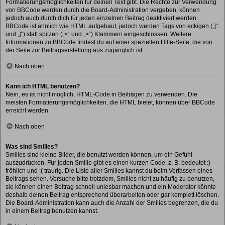
Formatierungsmöglichkeiten für deinen Text gibt. Die Rechte zur Verwendung
von BBCode werden durch die Board-Administration vergeben, können
jedoch auch durch dich für jeden einzelnen Beitrag deaktiviert werden.
BBCode ist ähnlich wie HTML aufgebaut, jedoch werden Tags von eckigen („[“
und „]“) statt spitzen („<“ und „>“) Klammern eingeschlossen. Weitere
Informationen zu BBCode findest du auf einer speziellen Hilfe-Seite, die von
der Seite zur Beitragserstellung aus zugänglich ist.
Nach oben
Kann ich HTML benutzen?
Nein, es ist nicht möglich, HTML-Code in Beiträgen zu verwenden. Die
meisten Formatierungsmöglichkeiten, die HTML bietet, können über BBCode
erreicht werden.
Nach oben
Was sind Smilies?
Smilies sind kleine Bilder, die benutzt werden können, um ein Gefühl
auszudrücken. Für jeden Smilie gibt es einen kurzen Code, z. B. bedeutet :)
fröhlich und :( traurig. Die Liste aller Smilies kannst du beim Verfassen eines
Beitrags sehen. Versuche bitte trotzdem, Smilies nicht zu häufig zu benutzen,
sie können einen Beitrag schnell unlesbar machen und ein Moderator könnte
deshalb deinen Beitrag entsprechend überarbeiten oder gar komplett löschen.
Die Board-Administration kann auch die Anzahl der Smilies begrenzen, die du
in einem Beitrag benutzen kannst.