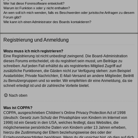
Wer hat diese Forensoftware entwickelt?
Warum ist Funktion x oder y nicht enthalten?
An wen soll ich mich wenden, falls es Beschwerden oder juristische Anfragen zu diesem
Forum gibt?
Wie kann ich einen Administrator des Boards kontaktieren?
Registrierung und Anmeldung
Wozu muss ich mich registrieren?
Eine Registrierung ist nicht unbedingt zwingend. Die Board-Administration
dieses Forums entscheidet, ob du registriert sein musst, um Beiträge zu
schreiben. Auf jeden Fall erhältst du als registriertes Mitglied Zugriff auf
zusätzliche Funktionen, die Gästen nicht zur Verfügung stehen: zum Beispiel
Avatarbilder, Private Nachrichten, E-Mail-Versand an andere Mitglieder, Beitritt
zu Benutzergruppen und so weiter. Wir empfehlen dir eine Anmeldung, da sie
schnell erledigt ist und dir zahlreiche Vorteile bietet.
Nach oben
Was ist COPPA?
COPPA, ausgeschrieben Children’s Online Privacy Protection Act of 1998
(deutsch: Gesetz zum Schutz der Privatsphäre von Kindern im Internet von
1998) ist ein Gesetz in den USA, welches festlegt, dass Websites, die
möglicherweise persönliche Daten von Kindern unter 13 Jahren erheben,
hierzu die Zustimmung der Eltern beziehungsweise des oder der
Erziehungsberechtigten benötigen. Wenn du dir unsicher bist, ob dies auf dich