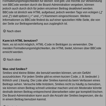
Formatierungsmöglichkeiten für deinen Text gibt. Die Rechte zur Verwendung
von BBCode werden durch die Board-Administration vergeben, können
jedoch auch durch dich für jeden einzelnen Beitrag deaktiviert werden.
BBCode ist ähnlich wie HTML aufgebaut, jedoch werden Tags von eckigen („[“
und „]“) statt spitzen („<“ und „>“) Klammern eingeschlossen. Weitere
Informationen zu BBCode findest du auf einer speziellen Hilfe-Seite, die von
der Seite zur Beitragserstellung aus zugänglich ist.
Nach oben
Kann ich HTML benutzen?
Nein, es ist nicht möglich, HTML-Code in Beiträgen zu verwenden. Die
meisten Formatierungsmöglichkeiten, die HTML bietet, können über BBCode
erreicht werden.
Nach oben
Was sind Smilies?
Smilies sind kleine Bilder, die benutzt werden können, um ein Gefühl
auszudrücken. Für jeden Smilie gibt es einen kurzen Code, z. B. bedeutet :)
fröhlich und :( traurig. Die Liste aller Smilies kannst du beim Verfassen eines
Beitrags sehen. Versuche bitte trotzdem, Smilies nicht zu häufig zu benutzen,
sie können einen Beitrag schnell unlesbar machen und ein Moderator könnte
deshalb deinen Beitrag entsprechend überarbeiten oder gar komplett löschen.
Die Board-Administration kann auch die Anzahl der Smilies begrenzen, die du
in einem Beitrag benutzen kannst.