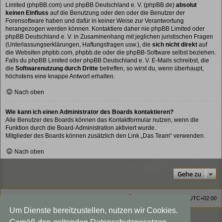
Limited (phpBB.com) und phpBB Deutschland e. V. (phpBB.de)
absolut
keinen Einfluss
auf die Benutzung oder den oder die Benutzer der
Forensoftware haben und dafür in keiner Weise zur Verantwortung
herangezogen werden können. Kontaktiere daher nie phpBB Limited oder
phpBB Deutschland e. V. in Zusammenhang mit jeglichen juristischen Fragen
(Unterlassungserklärungen, Haftungsfragen usw.), die
sich nicht direkt
auf
die Websiten phpbb.com, phpbb.de oder die phpBB-Software selbst beziehen.
Falls du phpBB Limited oder phpBB Deutschland e. V. E-Mails schreibst, die
die
Softwarenutzung durch Dritte
betreffen, so wirst du, wenn überhaupt,
höchstens eine knappe Antwort erhalten.
Nach oben
Wie kann ich einen Administrator des Boards kontaktieren?
Alle Benutzer des Boards können das Kontaktformular nutzen, wenn die
Funktion durch die Board-Administration aktiviert wurde.
Mitglieder des Boards können zusätzlich den Link „Das Team“ verwenden.
Nach oben
Gehe zu
Homepage
Foren-Übersicht
Alle Zeiten sind
UTC+02:00
Um Dienste bereitzustellen, nutzen wir Cookies.
Viewlegend Icon-Legende