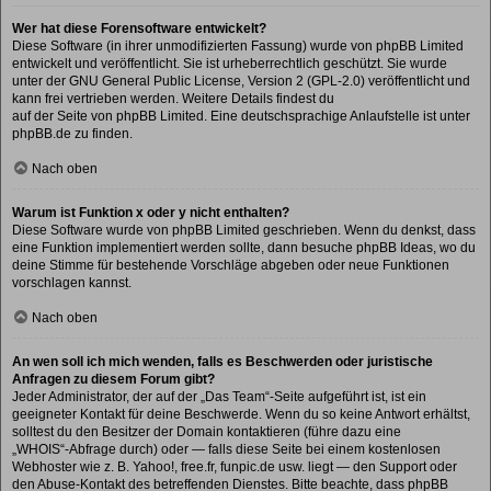
Wer hat diese Forensoftware entwickelt?
Diese Software (in ihrer unmodifizierten Fassung) wurde von
phpBB Limited
entwickelt und veröffentlicht. Sie ist urheberrechtlich geschützt. Sie wurde
unter der GNU General Public License, Version 2 (GPL-2.0) veröffentlicht und
kann frei vertrieben werden. Weitere Details findest du
auf der Seite von phpBB Limited
. Eine deutschsprachige Anlaufstelle ist unter
phpBB.de
zu finden.
Nach oben
Warum ist Funktion x oder y nicht enthalten?
Diese Software wurde von phpBB Limited geschrieben. Wenn du denkst, dass
eine Funktion implementiert werden sollte, dann besuche
phpBB Ideas
, wo du
deine Stimme für bestehende Vorschläge abgeben oder neue Funktionen
vorschlagen kannst.
Nach oben
An wen soll ich mich wenden, falls es Beschwerden oder juristische
Anfragen zu diesem Forum gibt?
Jeder Administrator, der auf der „Das Team“-Seite aufgeführt ist, ist ein
geeigneter Kontakt für deine Beschwerde. Wenn du so keine Antwort erhältst,
solltest du den Besitzer der Domain kontaktieren (führe dazu eine
„WHOIS“-Abfrage
durch) oder — falls diese Seite bei einem kostenlosen
Webhoster wie z. B. Yahoo!, free.fr, funpic.de usw. liegt — den Support oder
den Abuse-Kontakt des betreffenden Dienstes. Bitte beachte, dass phpBB