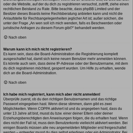
oder die Website, auf der du dich zu registrieren versuchst, zutrifft, ziehe einen
rechtlichen Beistand zu Rate. Bitte beachte, dass phpBB Limited und der
Besitzer dieses Boards keine Rechtsberatung anbieten kann und nicht die
Anlaufstelle für Rechtsangelegenheiten jeglicher Art ist; außer solchen, die
unter der Frage „An wen soll ich mich wenden, falls es Beschwerden oder
juristische Anfragen zu diesem Forum gibt?“ behandelt werden.
Nach oben
Warum kann ich mich nicht registrieren?
Es kann sein, dass die Board-Administration die Registrierung komplett
ausgeschaltet hat, damit sich keine neuen Benutzer mehr anmelden können.
Es könnte auch sein, dass deine IP-Adresse oder der Benutzername, mit dem
du dich registrieren möchtest, gesperrt wurden. Um Hilfe zu erhalten, wende
dich an die Board-Administration.
Nach oben
Ich habe mich registriert, kann mich aber nicht anmelden!
Überprüfe zuerst, ob du den richtigen Benutzernamen und das richtige
Passwort eingegeben hast. Wenn diese stimmen, dann gibt es zwei
Möglichkeiten. Wenn
COPPA
aktiviert ist und du angegeben hast, dass du
unter 13 Jahre alt bist, musst du bzw. einer deiner Eltern oder deiner
Erziehungsberechtigten den Anweisungen folgen, die du erhalten hast. Wenn
dies nicht der Fall ist, muss dein Benutzerkonto vielleicht aktiviert werden. Bei
einigen Boards müssen alle neu angemeldeten Mitglieder erst freigeschaltet
werden – entweder musst du dies selbst erledigen oder ein Administrator. Bei