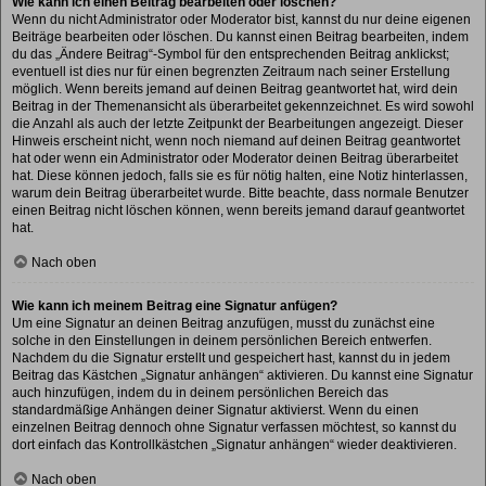
Wie kann ich einen Beitrag bearbeiten oder löschen?
Wenn du nicht Administrator oder Moderator bist, kannst du nur deine eigenen
Beiträge bearbeiten oder löschen. Du kannst einen Beitrag bearbeiten, indem
du das „Ändere Beitrag“-Symbol für den entsprechenden Beitrag anklickst;
eventuell ist dies nur für einen begrenzten Zeitraum nach seiner Erstellung
möglich. Wenn bereits jemand auf deinen Beitrag geantwortet hat, wird dein
Beitrag in der Themenansicht als überarbeitet gekennzeichnet. Es wird sowohl
die Anzahl als auch der letzte Zeitpunkt der Bearbeitungen angezeigt. Dieser
Hinweis erscheint nicht, wenn noch niemand auf deinen Beitrag geantwortet
hat oder wenn ein Administrator oder Moderator deinen Beitrag überarbeitet
hat. Diese können jedoch, falls sie es für nötig halten, eine Notiz hinterlassen,
warum dein Beitrag überarbeitet wurde. Bitte beachte, dass normale Benutzer
einen Beitrag nicht löschen können, wenn bereits jemand darauf geantwortet
hat.
Nach oben
Wie kann ich meinem Beitrag eine Signatur anfügen?
Um eine Signatur an deinen Beitrag anzufügen, musst du zunächst eine
solche in den Einstellungen in deinem persönlichen Bereich entwerfen.
Nachdem du die Signatur erstellt und gespeichert hast, kannst du in jedem
Beitrag das Kästchen „Signatur anhängen“ aktivieren. Du kannst eine Signatur
auch hinzufügen, indem du in deinem persönlichen Bereich das
standardmäßige Anhängen deiner Signatur aktivierst. Wenn du einen
einzelnen Beitrag dennoch ohne Signatur verfassen möchtest, so kannst du
dort einfach das Kontrollkästchen „Signatur anhängen“ wieder deaktivieren.
Nach oben