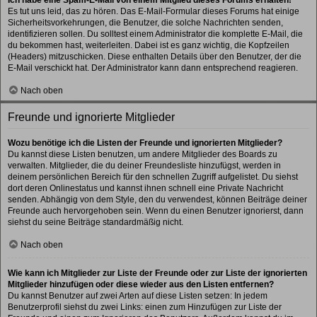
Es tut uns leid, das zu hören. Das E-Mail-Formular dieses Forums hat einige
Sicherheitsvorkehrungen, die Benutzer, die solche Nachrichten senden,
identifizieren sollen. Du solltest einem Administrator die komplette E-Mail, die
du bekommen hast, weiterleiten. Dabei ist es ganz wichtig, die Kopfzeilen
(Headers) mitzuschicken. Diese enthalten Details über den Benutzer, der die
E-Mail verschickt hat. Der Administrator kann dann entsprechend reagieren.
Nach oben
Freunde und ignorierte Mitglieder
Wozu benötige ich die Listen der Freunde und ignorierten Mitglieder?
Du kannst diese Listen benutzen, um andere Mitglieder des Boards zu
verwalten. Mitglieder, die du deiner Freundesliste hinzufügst, werden in
deinem persönlichen Bereich für den schnellen Zugriff aufgelistet. Du siehst
dort deren Onlinestatus und kannst ihnen schnell eine Private Nachricht
senden. Abhängig von dem Style, den du verwendest, können Beiträge deiner
Freunde auch hervorgehoben sein. Wenn du einen Benutzer ignorierst, dann
siehst du seine Beiträge standardmäßig nicht.
Nach oben
Wie kann ich Mitglieder zur Liste der Freunde oder zur Liste der ignorierten
Mitglieder hinzufügen oder diese wieder aus den Listen entfernen?
Du kannst Benutzer auf zwei Arten auf diese Listen setzen: In jedem
Benutzerprofil siehst du zwei Links: einen zum Hinzufügen zur Liste der