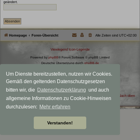
geändert.
Homepage
Foren-Übersicht
Alle Zeiten sind
UTC+02:00
Viewlegend Icon-Legende
Powered by
phpBB
® Forum Software © phpBB Limited
Deutsche Übersetzung durch
phpBB.de
Datenschutz
|
Nutzungsbedingungen
Um Dienste bereitzustellen, nutzen wir Cookies.
Style MagicMystical modified by
Talk19Zehn
Created for: Akka the Witch
Gemäß den geltenden Datenschutzgesetzen
phpBB-Themes by: OnGrayDesigns.de
bitten wir, die
Datenschutzerklärung
und auch
Nach oben
allgemeine Informationen zu Cookie-Hinweisen
durchzulesen:
Mehr erfahren
Verstanden!