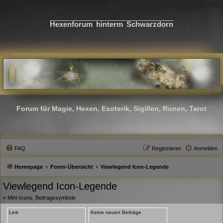
Hexenforum hinterm Schwarzdorn
Forum für Magie, Hexen, Esoterik, Sigillen, Runen, Tarot
FAQ
Registrieren
Anmelden
Homepage
Foren-Übersicht
Viewlegend Icon-Legende
Viewlegend Icon-Legende
»
Mini-Icons, Beitragssymbole
Link
Keine neuen Beiträge