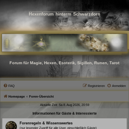
Hexenforum hinterm Schwarzdorn
Forum für Magie, Hexen, Esoterik, Sigillen, Runen, Tarot
FAQ
Registrieren
Anmelden
Homepage
Foren-Übersicht
Aktuelle Zeit: Sa 8. Aug 2026, 20:59
Informationen für Gäste & Interessierte
Forenregeln & Wissenswertes
(nur lesender Zugriff für alle User, einschließlich Gäste)