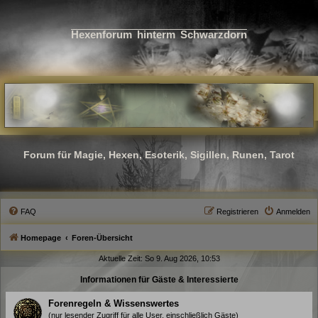
Hexenforum hinterm Schwarzdorn
Forum für Magie, Hexen, Esoterik, Sigillen, Runen, Tarot
FAQ
Registrieren
Anmelden
Homepage
Foren-Übersicht
Aktuelle Zeit: So 9. Aug 2026, 10:53
Informationen für Gäste & Interessierte
Forenregeln & Wissenswertes
(nur lesender Zugriff für alle User, einschließlich Gäste)