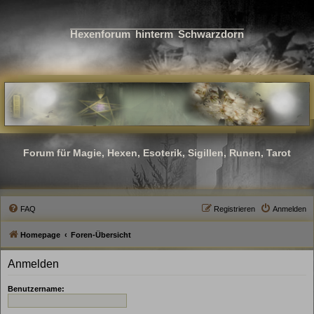
Hexenforum hinterm Schwarzdorn
Forum für Magie, Hexen, Esoterik, Sigillen, Runen, Tarot
FAQ
Registrieren
Anmelden
Homepage
Foren-Übersicht
Anmelden
Benutzername: