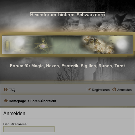
Hexenforum hinterm Schwarzdorn
Forum für Magie, Hexen, Esoterik, Sigillen, Runen, Tarot
FAQ
Registrieren
Anmelden
Homepage
Foren-Übersicht
Anmelden
Benutzername: