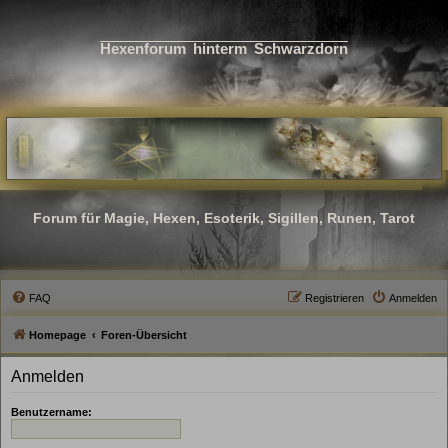
Hexenforum hinterm Schwarzdorn
Forum für Magie, Hexen, Esoterik, Sigillen, Runen, Tarot
FAQ
Registrieren
Anmelden
Homepage
Foren-Übersicht
Anmelden
Benutzername: