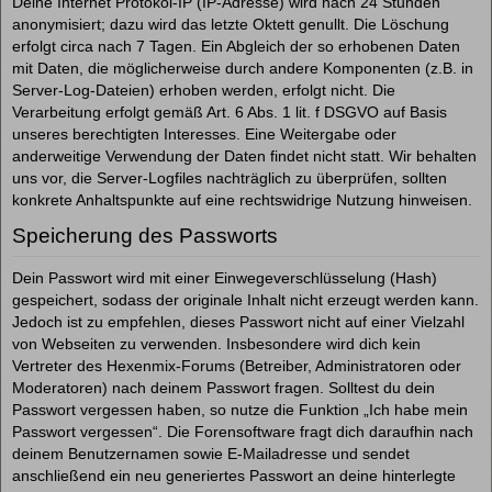
Deine Internet Protokol-IP (IP-Adresse) wird nach 24 Stunden
anonymisiert; dazu wird das letzte Oktett genullt. Die Löschung
erfolgt circa nach 7 Tagen. Ein Abgleich der so erhobenen Daten
mit Daten, die möglicherweise durch andere Komponenten (z.B. in
Server-Log-Dateien) erhoben werden, erfolgt nicht. Die
Verarbeitung erfolgt gemäß Art. 6 Abs. 1 lit. f DSGVO auf Basis
unseres berechtigten Interesses. Eine Weitergabe oder
anderweitige Verwendung der Daten findet nicht statt. Wir behalten
uns vor, die Server-Logfiles nachträglich zu überprüfen, sollten
konkrete Anhaltspunkte auf eine rechtswidrige Nutzung hinweisen.
Speicherung des Passworts
Dein Passwort wird mit einer Einwegeverschlüsselung (Hash)
gespeichert, sodass der originale Inhalt nicht erzeugt werden kann.
Jedoch ist zu empfehlen, dieses Passwort nicht auf einer Vielzahl
von Webseiten zu verwenden. Insbesondere wird dich kein
Vertreter des Hexenmix-Forums (Betreiber, Administratoren oder
Moderatoren) nach deinem Passwort fragen. Solltest du dein
Passwort vergessen haben, so nutze die Funktion „Ich habe mein
Passwort vergessen“. Die Forensoftware fragt dich daraufhin nach
deinem Benutzernamen sowie E-Mailadresse und sendet
anschließend ein neu generiertes Passwort an deine hinterlegte