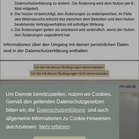
Datenschutzerklärung zu ändern. Die Änderung wird dem Nutzer per E-
Mail mitgeteilt.
Der Nutzer ist berechtigt, den Änderungen zu widersprechen. Im Falle
des Widerspruchs erlischt das zwischen dem Betreiber und dem Nutzer
bestehende Vertragsverhältnis mit sofortiger Wirkung.
Die Änderungen gelten als anerkannt und verbindlich, wenn der Nutzer
den Änderungen zugestimmt hat.
Informationen über den Umgang mit deinen persönlichen Daten
sind in der Datenschutzerklärung enthalten.
Homepage
Foren-Übersicht
Alle Zeiten sind
UTC+02:00
Um Dienste bereitzustellen, nutzen wir Cookies.
Viewlegend Icon-Legende
Gemäß den geltenden Datenschutzgesetzen
Powered by
phpBB
® Forum Software © phpBB Limited
bitten wir, die
Datenschutzerklärung
und auch
Deutsche Übersetzung durch
phpBB.de
allgemeine Informationen zu Cookie-Hinweisen
Datenschutz
|
Nutzungsbedingungen
Style MagicMystical modified by
Talk19Zehn
durchzulesen:
Mehr erfahren
Created for: Akka the Witch
phpBB-Themes by: OnGrayDesigns.de