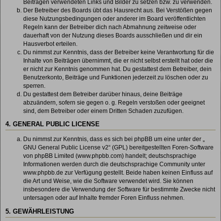
Beiträgen verwendeten Links und Bilder zu setzen bzw. zu verwenden.
Der Betreiber des Boards übt das Hausrecht aus. Bei Verstößen gegen
diese Nutzungsbedingungen oder anderer im Board veröffentlichten
Regeln kann der Betreiber dich nach Abmahnung zeitweise oder
dauerhaft von der Nutzung dieses Boards ausschließen und dir ein
Hausverbot erteilen.
Du nimmst zur Kenntnis, dass der Betreiber keine Verantwortung für die
Inhalte von Beiträgen übernimmt, die er nicht selbst erstellt hat oder die
er nicht zur Kenntnis genommen hat. Du gestattest dem Betreiber, dein
Benutzerkonto, Beiträge und Funktionen jederzeit zu löschen oder zu
sperren.
Du gestattest dem Betreiber darüber hinaus, deine Beiträge
abzuändern, sofern sie gegen o. g. Regeln verstoßen oder geeignet
sind, dem Betreiber oder einem Dritten Schaden zuzufügen.
4. GENERAL PUBLIC LICENSE
Du nimmst zur Kenntnis, dass es sich bei phpBB um eine unter der „
GNU General Public License v2
“ (GPL) bereitgestellten Foren-Software
von phpBB Limited (www.phpbb.com) handelt; deutschsprachige
Informationen werden durch die deutschsprachige Community unter
www.phpbb.de zur Verfügung gestellt. Beide haben keinen Einfluss auf
die Art und Weise, wie die Software verwendet wird. Sie können
insbesondere die Verwendung der Software für bestimmte Zwecke nicht
untersagen oder auf Inhalte fremder Foren Einfluss nehmen.
5. GEWÄHRLEISTUNG