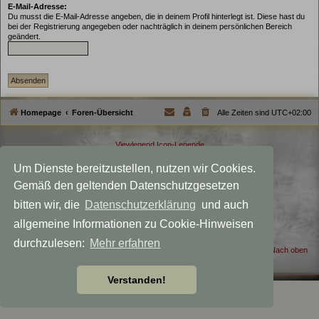
E-Mail-Adresse:
Du musst die E-Mail-Adresse angeben, die in deinem Profil hinterlegt ist. Diese hast du
bei der Registrierung angegeben oder nachträglich in deinem persönlichen Bereich
geändert.
Homepage
Foren-Übersicht
Alle Zeiten sind
UTC+02:00
Viewlegend Icon-Legende
Powered by
phpBB
® Forum Software © phpBB Limited
Um Dienste bereitzustellen, nutzen wir Cookies.
Deutsche Übersetzung durch
phpBB.de
Gemäß den geltenden Datenschutzgesetzen
Datenschutz
|
Nutzungsbedingungen
Style MagicMystical modified by
Talk19Zehn
bitten wir, die
Datenschutzerklärung
und auch
Created for: Akka the Witch
allgemeine Informationen zu Cookie-Hinweisen
phpBB-Themes by: OnGrayDesigns.de
durchzulesen:
Mehr erfahren
Nach oben
Verstanden!