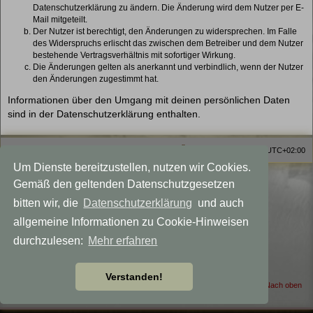
Datenschutzerklärung zu ändern. Die Änderung wird dem Nutzer per E-
Mail mitgeteilt.
Der Nutzer ist berechtigt, den Änderungen zu widersprechen. Im Falle
des Widerspruchs erlischt das zwischen dem Betreiber und dem Nutzer
bestehende Vertragsverhältnis mit sofortiger Wirkung.
Die Änderungen gelten als anerkannt und verbindlich, wenn der Nutzer
den Änderungen zugestimmt hat.
Informationen über den Umgang mit deinen persönlichen Daten
sind in der Datenschutzerklärung enthalten.
Homepage
Foren-Übersicht
Alle Zeiten sind
UTC+02:00
Um Dienste bereitzustellen, nutzen wir Cookies.
Viewlegend Icon-Legende
Gemäß den geltenden Datenschutzgesetzen
Powered by
phpBB
® Forum Software © phpBB Limited
bitten wir, die
Datenschutzerklärung
und auch
Deutsche Übersetzung durch
phpBB.de
allgemeine Informationen zu Cookie-Hinweisen
Datenschutz
|
Nutzungsbedingungen
Style MagicMystical modified by
Talk19Zehn
durchzulesen:
Mehr erfahren
Created for: Akka the Witch
phpBB-Themes by: OnGrayDesigns.de
Verstanden!
Nach oben