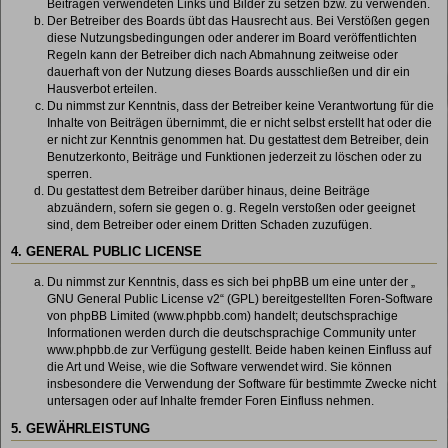
Beiträgen verwendeten Links und Bilder zu setzen bzw. zu verwenden.
Der Betreiber des Boards übt das Hausrecht aus. Bei Verstößen gegen
diese Nutzungsbedingungen oder anderer im Board veröffentlichten
Regeln kann der Betreiber dich nach Abmahnung zeitweise oder
dauerhaft von der Nutzung dieses Boards ausschließen und dir ein
Hausverbot erteilen.
Du nimmst zur Kenntnis, dass der Betreiber keine Verantwortung für die
Inhalte von Beiträgen übernimmt, die er nicht selbst erstellt hat oder die
er nicht zur Kenntnis genommen hat. Du gestattest dem Betreiber, dein
Benutzerkonto, Beiträge und Funktionen jederzeit zu löschen oder zu
sperren.
Du gestattest dem Betreiber darüber hinaus, deine Beiträge
abzuändern, sofern sie gegen o. g. Regeln verstoßen oder geeignet
sind, dem Betreiber oder einem Dritten Schaden zuzufügen.
4. GENERAL PUBLIC LICENSE
Du nimmst zur Kenntnis, dass es sich bei phpBB um eine unter der „
GNU General Public License v2
“ (GPL) bereitgestellten Foren-Software
von phpBB Limited (www.phpbb.com) handelt; deutschsprachige
Informationen werden durch die deutschsprachige Community unter
www.phpbb.de zur Verfügung gestellt. Beide haben keinen Einfluss auf
die Art und Weise, wie die Software verwendet wird. Sie können
insbesondere die Verwendung der Software für bestimmte Zwecke nicht
untersagen oder auf Inhalte fremder Foren Einfluss nehmen.
5. GEWÄHRLEISTUNG