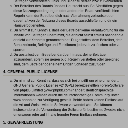
Beiträgen verwendeten Links und Bilder zu setzen bzw. zu verwenden.
Der Betreiber des Boards übt das Hausrecht aus. Bei Verstößen gegen
diese Nutzungsbedingungen oder anderer im Board veröffentlichten
Regeln kann der Betreiber dich nach Abmahnung zeitweise oder
dauerhaft von der Nutzung dieses Boards ausschließen und dir ein
Hausverbot erteilen.
Du nimmst zur Kenntnis, dass der Betreiber keine Verantwortung für die
Inhalte von Beiträgen übernimmt, die er nicht selbst erstellt hat oder die
er nicht zur Kenntnis genommen hat. Du gestattest dem Betreiber, dein
Benutzerkonto, Beiträge und Funktionen jederzeit zu löschen oder zu
sperren.
Du gestattest dem Betreiber darüber hinaus, deine Beiträge
abzuändern, sofern sie gegen o. g. Regeln verstoßen oder geeignet
sind, dem Betreiber oder einem Dritten Schaden zuzufügen.
4. GENERAL PUBLIC LICENSE
Du nimmst zur Kenntnis, dass es sich bei phpBB um eine unter der „
GNU General Public License v2
“ (GPL) bereitgestellten Foren-Software
von phpBB Limited (www.phpbb.com) handelt; deutschsprachige
Informationen werden durch die deutschsprachige Community unter
www.phpbb.de zur Verfügung gestellt. Beide haben keinen Einfluss auf
die Art und Weise, wie die Software verwendet wird. Sie können
insbesondere die Verwendung der Software für bestimmte Zwecke nicht
untersagen oder auf Inhalte fremder Foren Einfluss nehmen.
5. GEWÄHRLEISTUNG