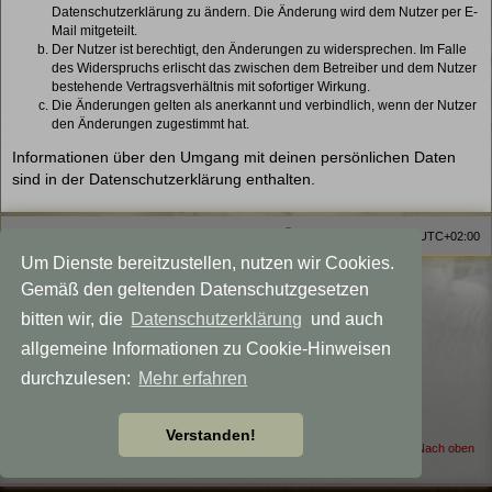
Datenschutzerklärung zu ändern. Die Änderung wird dem Nutzer per E-
Mail mitgeteilt.
Der Nutzer ist berechtigt, den Änderungen zu widersprechen. Im Falle
des Widerspruchs erlischt das zwischen dem Betreiber und dem Nutzer
bestehende Vertragsverhältnis mit sofortiger Wirkung.
Die Änderungen gelten als anerkannt und verbindlich, wenn der Nutzer
den Änderungen zugestimmt hat.
Informationen über den Umgang mit deinen persönlichen Daten
sind in der Datenschutzerklärung enthalten.
Homepage
Foren-Übersicht
Alle Zeiten sind
UTC+02:00
Um Dienste bereitzustellen, nutzen wir Cookies.
Viewlegend Icon-Legende
Gemäß den geltenden Datenschutzgesetzen
Powered by
phpBB
® Forum Software © phpBB Limited
bitten wir, die
Datenschutzerklärung
und auch
Deutsche Übersetzung durch
phpBB.de
allgemeine Informationen zu Cookie-Hinweisen
Datenschutz
|
Nutzungsbedingungen
Style MagicMystical modified by
Talk19Zehn
durchzulesen:
Mehr erfahren
Created for: Akka the Witch
phpBB-Themes by: OnGrayDesigns.de
Verstanden!
Nach oben