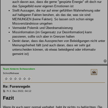
auch davon aus, dass die gerne "gespürte Energie" oft doch nur
das Spiegelbild eurer eigenen Emotionen ist
Stellt Aussagen, die nur auf einer gefühlten Wahrnehmung oder
auf halbgaren Fakten beruhen, als das dar, was sie sind:
MEINUNGEN (keine Fakten). So lassen sich schon einige
Missverständnisse umgehen
Vermeidet Polemik und Überdramatisierung
Missinformation (im Gegensatz zur Desinformation) kann
passieren, sollte sich aber in Grenzen halten
Denkt daran, dass das Aussprechen von Beleidigungen nicht unter
Meinungsfreiheit fällt (und auch daran, dass wir sehr gut
unterscheiden können, ob etwas beleidigend oder informativ
gemeint ist)
Team hinterm Schwarzdorn
Schnüffelnase
Re: Forenregeln
B
Fr 2. Dez 2022, 04:12
e
Fazit
i
t
r
a
Wenn ihr euch ganz normal verhaltet, habt ihr nichts zu befürchten. Die