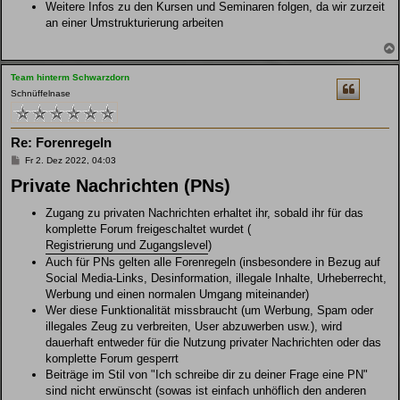
Weitere Infos zu den Kursen und Seminaren folgen, da wir zurzeit
an einer Umstrukturierung arbeiten
Team hinterm Schwarzdorn
Schnüffelnase
Re: Forenregeln
B
Fr 2. Dez 2022, 04:03
e
Private Nachrichten (PNs)
i
t
r
Zugang zu privaten Nachrichten erhaltet ihr, sobald ihr für das
a
g
komplette Forum freigeschaltet wurdet (
Registrierung und Zugangslevel
)
Auch für PNs gelten alle Forenregeln (insbesondere in Bezug auf
Social Media-Links, Desinformation, illegale Inhalte, Urheberrecht,
Werbung und einen normalen Umgang miteinander)
Wer diese Funktionalität missbraucht (um Werbung, Spam oder
illegales Zeug zu verbreiten, User abzuwerben usw.), wird
dauerhaft entweder für die Nutzung privater Nachrichten oder das
komplette Forum gesperrt
Beiträge im Stil von "Ich schreibe dir zu deiner Frage eine PN"
sind nicht erwünscht (sowas ist einfach unhöflich den anderen