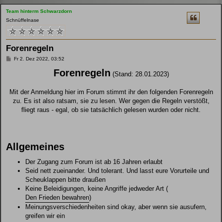
Team hinterm Schwarzdorn
Schnüffelnase
Forenregeln
B
Fr 2. Dez 2022, 03:52
e
i
Forenregeln
(Stand: 28.01.2023)
t
r
a
Mit der Anmeldung hier im Forum stimmt ihr den folgenden Forenregeln
g
zu. Es ist also ratsam, sie zu lesen. Wer gegen die Regeln verstößt,
fliegt raus - egal, ob sie tatsächlich gelesen wurden oder nicht.
Allgemeines
Der Zugang zum Forum ist ab 16 Jahren erlaubt
Seid nett zueinander. Und tolerant. Und lasst eure Vorurteile und
Scheuklappen bitte draußen
Keine Beleidigungen, keine Angriffe jedweder Art (
Den Frieden bewahren
)
Meinungsverschiedenheiten sind okay, aber wenn sie ausufern,
greifen wir ein