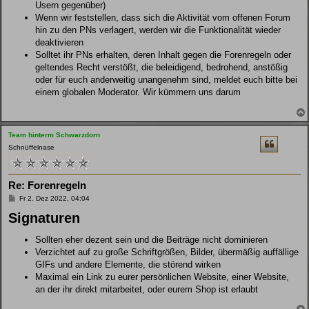
Usern gegenüber)
Wenn wir feststellen, dass sich die Aktivität vom offenen Forum
hin zu den PNs verlagert, werden wir die Funktionalität wieder
deaktivieren
Solltet ihr PNs erhalten, deren Inhalt gegen die Forenregeln oder
geltendes Recht verstößt, die beleidigend, bedrohend, anstößig
oder für euch anderweitig unangenehm sind, meldet euch bitte bei
einem globalen Moderator. Wir kümmern uns darum
Team hinterm Schwarzdorn
Schnüffelnase
Re: Forenregeln
B
Fr 2. Dez 2022, 04:04
e
Signaturen
i
t
r
Sollten eher dezent sein und die Beiträge nicht dominieren
a
g
Verzichtet auf zu große Schriftgrößen, Bilder, übermäßig auffällige
GIFs und andere Elemente, die störend wirken
Maximal ein Link zu eurer persönlichen Website, einer Website,
an der ihr direkt mitarbeitet, oder eurem Shop ist erlaubt