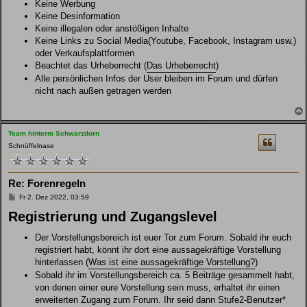
Keine Werbung
Keine Desinformation
Keine illegalen oder anstößigen Inhalte
Keine Links zu Social Media(Youtube, Facebook, Instagram usw.)
oder Verkaufsplattformen
Beachtet das Urheberrecht (
Das Urheberrecht
)
Alle persönlichen Infos der User bleiben im Forum und dürfen
nicht nach außen getragen werden
Team hinterm Schwarzdorn
Schnüffelnase
Re: Forenregeln
B
Fr 2. Dez 2022, 03:59
e
Registrierung und Zugangslevel
i
t
r
Der Vorstellungsbereich ist euer Tor zum Forum. Sobald ihr euch
a
g
registriert habt, könnt ihr dort eine aussagekräftige Vorstellung
hinterlassen (
Was ist eine aussagekräftige Vorstellung?
)
Sobald ihr im Vorstellungsbereich ca. 5 Beiträge gesammelt habt,
von denen einer eure Vorstellung sein muss, erhaltet ihr einen
erweiterten Zugang zum Forum. Ihr seid dann Stufe2-Benutzer*