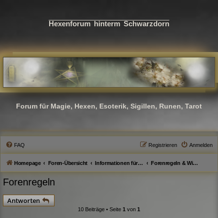
Hexenforum hinterm Schwarzdorn
Forum für Magie, Hexen, Esoterik, Sigillen, Runen, Tarot
FAQ
Registrieren
Anmelden
Homepage
Foren-Übersicht
Informationen für Gäste & Interessierte
Forenregeln & Wissenswertes
Forenregeln
Antworten
10 Beiträge • Seite
1
von
1