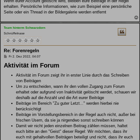
Wenn eurer Account gelöscht wird, bleiben eure Beiträge in der Regel
erhalten. Persönliche Informationen, wie zum Beispiel eine persönliche
Seite oder ein Thread in der Bildergalerie werden entfernt
Team hinterm Schwarzdorn
Schnüffelnase
Re: Forenregeln
B
Fr 2. Dez 2022, 04:07
e
Aktivität im Forum
i
t
r
Aktivität im Forum zeigt ihr in erster Linie durch das Schreiben
a
g
von Beiträgen
Um zu entscheiden, wann ihr den vollen Zugang zum Forum
erhaltet oder aufgrund von Inaktivität gelöscht werdet, schauen wir
deshalb auf die Anzahl und die Art eurer Beiträge
Beiträge im Bereich "Zu guter Letzt..." werden hierbei nie
berücksichtigt
Beiträge im Vorstellungsbereich in der Regel auch nicht, außer bei
frischen Usern, da sie ja nirgendwo sonst schreiben können
Damit wir nicht jeden einzelnen Beitrag zählen müssen, haltet
euch bitte an den "Geist" dieser Regel: Wir möchten, dass ihr
euch mit gehaltvollen Beiträgen beteiligt und nicht, dass ihr euch