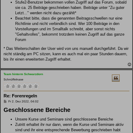
Stufe2-Benutzer bekommen vollen Zugriff auf das Forum, sobald
sie ca. 25 Beiträge geschrieben haben. Beiträge unter "Zu guter
Letzt..." werden nicht dazu gezählt*
Beachtet bitte, dass die genannten Beitragsschwellen nur eine
Richtlinie und nicht verbindlich sind. Wer 100 Beiträge in den
Vorstellungen und im Smalltalk schreibt, aber sonst nichts
"Gehaltvolles", bekommt trotzdem keinen Zugriff auf das ganze
Forum
* Das Weiterschalten der User wird von uns manuell durchgeführt. Da wir
nicht ständig am PC sitzen, kann es auch mal ein paar Stunden dauern,
bis ihr einen erweiterten Zugriff erhaltet.
Team hinterm Schwarzdorn
Schnüffelnase
Re: Forenregeln
B
Fr 2. Dez 2022, 04:02
e
Geschlossene Bereiche
i
t
r
Unsere Kurse und Seminare sind geschlossene Bereiche
a
g
Zutritt erhaltet ihr nur dann, wenn die Kurse und Seminare aktiv
sind und ihr eine entsprechende Bewerbung geschrieben habt