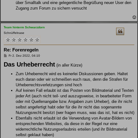
über Smalltalk und eine gelegentliche Begrüßung neuer User den
Zugang zum Forum zu sichern versucht
Team hinterm Schwarzdorn
Schnüffelnase
Re: Forenregeln
B
Fr 2. Dez 2022, 04:10
e
Das Urheberrecht
i
(in aller Kürze)
t
r
Zum Urheberrecht wird es keinerlei Diskussionen geben. Haltet
a
g
euch daran oder wir schmeißen euch raus, denn die Strafen für
Urheberrechtsverletzungen sind hoch
Auf keinen Fall erlaubt ist das Posten von Bildmaterial und Texten
jeder Art (auch nicht teil- und auszugsweise, in bearbeiteter Form
oder mit Quellenangabe bzw. Angaben zum Urheber), die ihr nicht
selbst angefertigt habt oder für die ihr nicht das sogenannte
Nutzungsrecht besitzt (wer fragen muss, was das ist, hat es nicht)
Ebenfalls nicht erlaubt ist die Verwendung von Avatar-Bildern von
entsprechenden Websites, da diese in der Regel nur eine
widerrechtliche Nutzungserlaubnis erteilen (und ihr Bildmaterial
selbst geklaut haben)