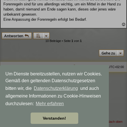
g
Forenregeln sind für uns allerdings wichtig, um ein Mittel in der Hand zu
haben, damit niemand am Ende sagen kann, dieses oder jenes wäre
unbekannt gewesen.
Eine Anpassung der Forenregeln erfolgt bei Bedarf.
Antworten
10 Beiträge • Seite
1
von
1
Gehe zu
Homepage
Foren-Übersicht
Alle Zeiten sind
UTC+02:00
Um Dienste bereitzustellen, nutzen wir Cookies.
Viewlegend Icon-Legende
Gemäß den geltenden Datenschutzgesetzen
Powered by
phpBB
® Forum Software © phpBB Limited
bitten wir, die
Datenschutzerklärung
und auch
Deutsche Übersetzung durch
phpBB.de
allgemeine Informationen zu Cookie-Hinweisen
Datenschutz
|
Nutzungsbedingungen
Style MagicMystical modified by
Talk19Zehn
durchzulesen:
Mehr erfahren
Created for: Akka the Witch
phpBB-Themes by: OnGrayDesigns.de
Verstanden!
Nach oben