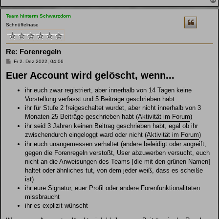
Team hinterm Schwarzdorn
Schnüffelnase
Re: Forenregeln
B
Fr 2. Dez 2022, 04:06
e
Euer Account wird gelöscht, wenn...
i
t
r
ihr euch zwar registriert, aber innerhalb von 14 Tagen keine
a
g
Vorstellung verfasst und 5 Beiträge geschrieben habt
ihr für Stufe 2 freigeschaltet wurdet, aber nicht innerhalb von 3
Monaten 25 Beiträge geschrieben habt (
Aktivität im Forum
)
ihr seid 3 Jahren keinen Beitrag geschrieben habt, egal ob ihr
zwischendurch eingeloggt ward oder nicht (
Aktivität im Forum
)
ihr euch unangemessen verhaltet (andere beleidigt oder angreift,
gegen die Forenregeln verstoßt, User abzuwerben versucht, euch
nicht an die Anweisungen des Teams [die mit den grünen Namen]
haltet oder ähnliches tut, von dem jeder weiß, dass es scheiße
ist)
ihr eure Signatur, euer Profil oder andere Forenfunktionalitäten
missbraucht
ihr es explizit wünscht