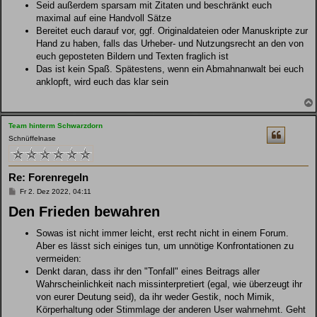
Seid außerdem sparsam mit Zitaten und beschränkt euch
maximal auf eine Handvoll Sätze
Bereitet euch darauf vor, ggf. Originaldateien oder Manuskripte zur
Hand zu haben, falls das Urheber- und Nutzungsrecht an den von
euch geposteten Bildern und Texten fraglich ist
Das ist kein Spaß. Spätestens, wenn ein Abmahnanwalt bei euch
anklopft, wird euch das klar sein
Team hinterm Schwarzdorn
Schnüffelnase
Re: Forenregeln
B
Fr 2. Dez 2022, 04:11
e
Den Frieden bewahren
i
t
r
Sowas ist nicht immer leicht, erst recht nicht in einem Forum.
a
g
Aber es lässt sich einiges tun, um unnötige Konfrontationen zu
vermeiden:
Denkt daran, dass ihr den "Tonfall" eines Beitrags aller
Wahrscheinlichkeit nach missinterpretiert (egal, wie überzeugt ihr
von eurer Deutung seid), da ihr weder Gestik, noch Mimik,
Körperhaltung oder Stimmlage der anderen User wahrnehmt. Geht