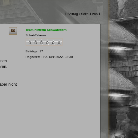
1 Beitrag • Seite
1
von
1
Team hinterm Schwarzdorn
Schnüffelnase
Beiträge:
17
Registriert:
Fr 2. Dez 2022, 03:30
inen
hren.
aber nicht