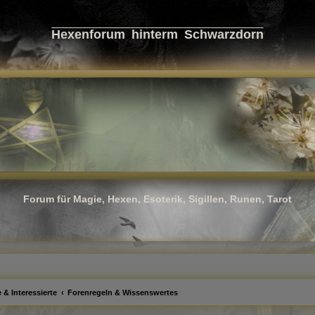
Hexenforum hinterm Schwarzdorn
Forum für Magie, Hexen, Esoterik, Sigillen, Runen, Tarot
 & Interessierte
Forenregeln & Wissenswertes