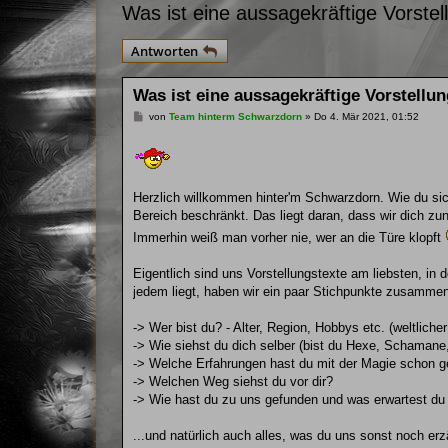
Was ist eine aussagekräftige Vorstel
Antworten
Was ist eine aussagekräftige Vorstellu
B
von
Team hinterm Schwarzdorn
»
Do 4. Mär 2021, 01:52
e
i
t
r
a
g
Herzlich willkommen hinter'm Schwarzdorn. Wie du sic
Bereich beschränkt. Das liegt daran, dass wir dich zu
Immerhin weiß man vorher nie, wer an die Türe klopft
Eigentlich sind uns Vorstellungstexte am liebsten, in
jedem liegt, haben wir ein paar Stichpunkte zusammenge
-> Wer bist du? - Alter, Region, Hobbys etc. (weltliche
-> Wie siehst du dich selber (bist du Hexe, Schamane,
-> Welche Erfahrungen hast du mit der Magie schon 
-> Welchen Weg siehst du vor dir?
-> Wie hast du zu uns gefunden und was erwartest du 
...und natürlich auch alles, was du uns sonst noch er