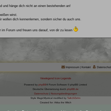
ead und hänge dich nicht an einen bestehenden an!
eißen wirst.
wir wollen dich kennenlernen, sondern sicher du auch uns.
r im Forum und freuen uns darauf, von dir zu lesen
Impressum | Kontakt
Datenschut
Viewlegend Icon-Legende
Powered by
phpBB
® Forum Software © phpBB Limited
Deutsche Übersetzung durch
phpBB.de
Datenschutz
|
Nutzungsbedingungen
Style MagicMystical modified by
Talk19Zehn
Created for: Akka the Witch
phpBB-Themes by: OnGrayDesigns.de